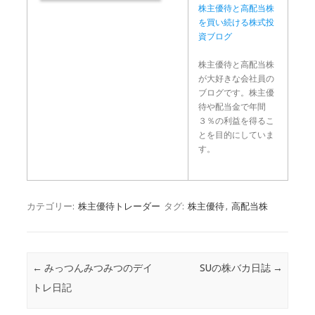
株主優待と高配当株
を買い続ける株式投
資ブログ
株主優待と高配当株
が大好きな会社員の
ブログです。株主優
待や配当金で年間
３％の利益を得るこ
とを目的にしていま
す。
カテゴリー:
株主優待トレーダー
タグ:
株主優待
,
高配当株
投稿ナビゲーション
←
みっつんみつみつのデイ
SUの株バカ日誌
→
トレ日記