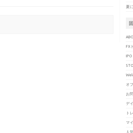
夏
AB
FX
IP
STO
Wel
オ
お
デ
ト
マ
人