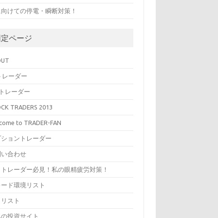
に向けての停電・瞬断対策！
固定ページ
OUT
トレーダー
Oトレーダー
CK TRADERS 2013
come to TRADER-FAN
プショントレーダー
問い合わせ
イトレーダー必見！私の眼精疲労対策！
レード環境リスト
イリスト
気の投資サイト