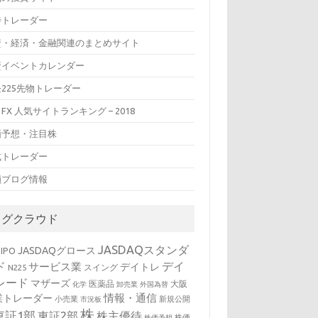
待トレーダー
資・経済・金融関連のまとめサイト
資イベントカレンダー
225先物トレーダー
FX 人気サイトランキング – 2018
価予想・注目株
式トレーダー
鎖ブログ情報
タグクラウド
JASDAQスタンダ
JASDAQグロース
IPO
ド
デイ
サービス業
デイトレ
スイング
N225
レード
マザーズ
医薬品
大阪
化学
卸売業
外国為替
情報・通信
業トレーダー
小売業
新規公開
市況板
株
東証1部
東証2部
株主優待
株価
株価予想