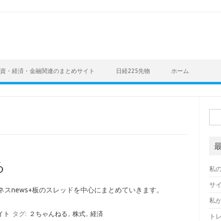
資・経済・金融関連のまとめサイト
日経225先物
ホーム
検
索:
る
私
サ
ネスnews+板のスレッドを中心にまとめていきます。
私
イト
タグ:
２ちゃんねる
,
株式
,
経済
ト