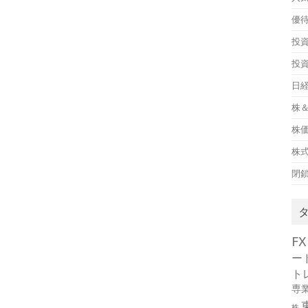
優
投
投
日経
株＆
株
株
閉
FX
ー
ト
専
株