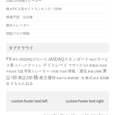
日経225先物トレーダー
株＆FX 人気サイトランキング – 2018
株価予想・注目株
株式トレーダー
閉鎖ブログ情報
タグクラウド
FX
JASDAQスタンダード
サービ
JASDAQグロース
IPO
N225
デイトレード
ス業
デイトレ
マザーズ
スイング
医薬品
化学
卸売業
東
情報・通信
専業トレーダー
大阪
小売業
新規公開株
外国為替
市況板
株
証1部
東証2部
株主優待
株式
電気機
株価指数一覧
経済
株価予想
２ちゃんねる
器
custom footer text left
custom footer text right