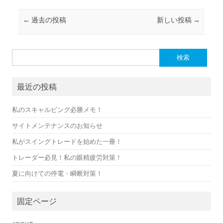
投稿ナビゲーション
←
過去の投稿
新しい投稿
→
検
索:
最近の投稿
私のスキャルピング必勝メモ！
サイトメンテナンスのお知らせ
私がスイングトレードを始めた一冊！
トレーダー必見！私の眼精疲労対策！
夏に向けての停電・瞬断対策！
固定ページ