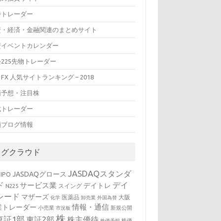
待トレーダー
資・経済・金融関連のまとめサイト
資イベントカレンダー
225先物トレーダー
FX 人気サイトランキング – 2018
価予想・注目株
式トレーダー
鎖ブログ情報
タグクラウド
JASDAQスタンダ
JASDAQグロース
IPO
ド
デイ
サービス業
デイトレ
スイング
N225
レード
マザーズ
医薬品
大阪
化学
卸売業
外国為替
情報・通信
業トレーダー
小売業
新規公開
市況板
株
東証1部
東証2部
株主優待
株価
株価予想