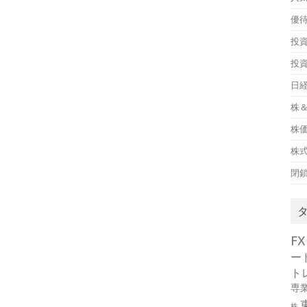
優
投
投
日経
株＆
株
株
閉
FX
ー
ト
専
株