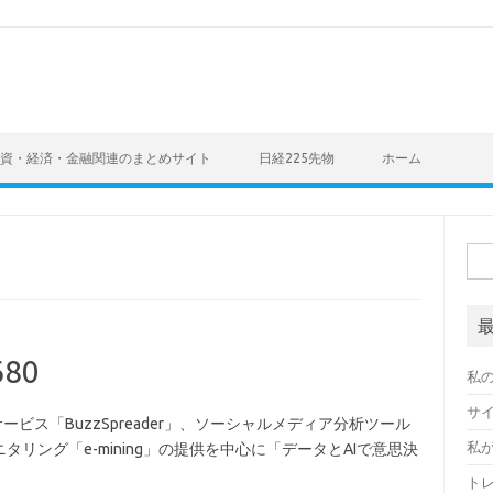
資・経済・金融関連のまとめサイト
日経225先物
ホーム
検
索:
80
私
サ
ビス「BuzzSpreader」、ソーシャルメディア分析ツール
私
リング「e-mining」の提供を中心に「データとAIで意思決
ト