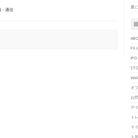
夏
報・通信
AB
FX
IP
STO
Wel
オ
お
デ
ト
マ
人