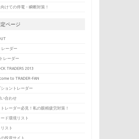
に向けての停電・瞬断対策！
固定ページ
OUT
トレーダー
Oトレーダー
CK TRADERS 2013
come to TRADER-FAN
プショントレーダー
問い合わせ
イトレーダー必見！私の眼精疲労対策！
レード環境リスト
イリスト
気の投資サイト